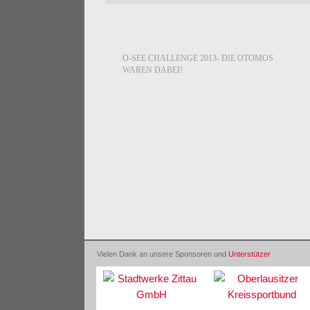
POST NAVIGATION
O-SEE CHALLENGE 2013- DIE OTOMOS
WAREN DABEI!
Vielen Dank an unsere Sponsoren und
Unterstützer