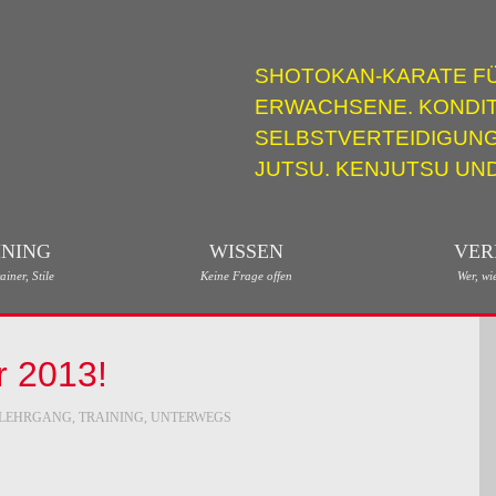
SHOTOKAN-KARATE FÜ
ERWACHSENE. KONDIT
SELBSTVERTEIDIGUNG
JUTSU. KENJUTSU UND
INING
WISSEN
VER
ainer, Stile
Keine Frage offen
Wer, wi
 2013!
LEHRGANG
,
TRAINING
,
UNTERWEGS