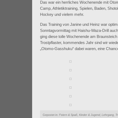
Das war ein herrliches Wochenende mit Oto
Camp, Athletiktraining, Spielen, Baden, Shot
Hockey und vielem mehr.
Das Training von Janine und Heinz war optim
Sonntagvormittag mit Haishu-Waza-Drill auc
ging diese tolle Wochenende am Braunsteich b
Trostpflaster, kommendes Jahr sind wir wieder
„Otomo-Gasshuku“ dabei waren, eine Chance
Gepostet in:
Feiern & Spaß
,
Kinder & Jugend
,
Lehrgang
,
Tr