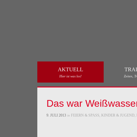
AKTUELL
TRA
Skip to content
Hier ist was los!
Zeiten, Tr
Das war Weißwasser
9. JULI 2013
FEIERN & SPASS
,
KINDER & JUGEND
,
in