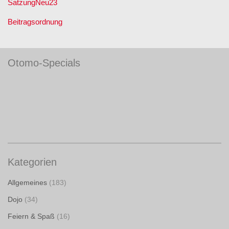
SatzungNeu23
Beitragsordnung
Otomo-Specials
Kategorien
Allgemeines
(183)
Dojo
(34)
Feiern & Spaß
(16)