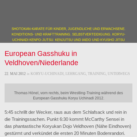
SHOTOKAN-KARATE FÜR KINDER, JUGENDLICHE UND ERWACHSENE.
KONDITIONS- UND KRAFTTRAINING. SELBSTVERTEIDIGUNG. KORYU-
UCHINADI KENPO-JUTSU. KENJUTSU UND IAIDO UND KYUSHO JITSU
European Gasshuku in
Veldhoven/Niederlande
22. MAI 2012
KORYU-UCHINADI
,
LEHRGANG
,
TRAINING
,
UNTERWEGS
in
Thomas Hönel, vorn rechts, beim Wrestling-Training während des
European Gasshuku Koryu Uchinadi 2012.
5:45 schrillt der Wecker, raus aus dem Schlafsack und rein in
die Trainingssachen. Punkt 6:30 kommt McCarthy Sensei in
das phantastische Koryukan Dojo Veldhoven (Nähe Eindhoven)
gestürmt und verkündet die ersten 20 Minuten Bodenrandori.