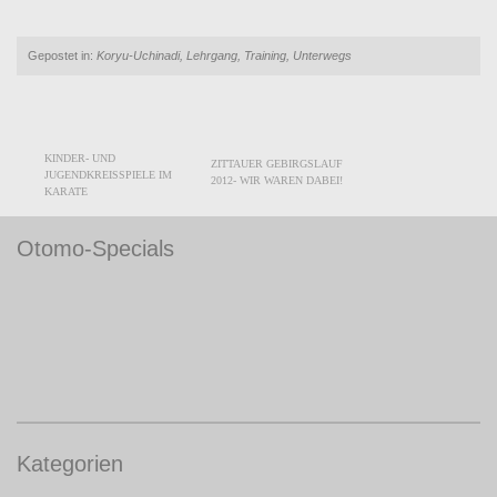
Gepostet in:
Koryu-Uchinadi
,
Lehrgang
,
Training
,
Unterwegs
KINDER- UND
POST NAVIGATION
ZITTAUER GEBIRGSLAUF
JUGENDKREISSPIELE IM
2012- WIR WAREN DABEI!
KARATE
Otomo-Specials
Kategorien