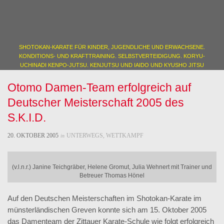
SHOTOKAN-KARATE FÜR KINDER, JUGENDLICHE UND ERWACHSENE.
KONDITIONS- UND KRAFTTRAINING. SELBSTVERTEIDIGUNG. KORYU-
UCHINADI KENPO-JUTSU. KENJUTSU UND IAIDO UND KYUSHO JITSU
Otomo Damen-Team erfolgreich auf
Deutscher Meisterschaft 2005 des
S.K.I.D.
20. OKTOBER 2005
UNTERWEGS
,
WETTKAMPF
in
(v.l.n.r.) Janine Teichgräber, Helene Gromut, Julia Wehnert mit Trainer und
Betreuer Thomas Hönel
Auf den Deutschen Meisterschaften im Shotokan-Karate im
münsterländischen Greven konnte sich am 15. Oktober 2005
das Damenteam der Zittauer Karate-Schule wie folgt erfolgreich