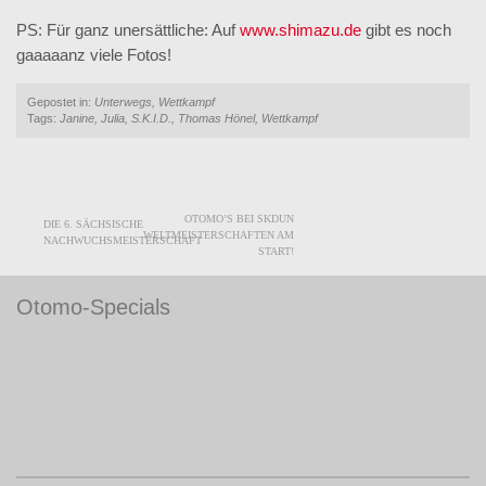
PS: Für ganz unersättliche: Auf
www.shimazu.de
gibt es noch
gaaaaanz viele Fotos!
Gepostet in:
Unterwegs
,
Wettkampf
Tags:
Janine
,
Julia
,
S.K.I.D.
,
Thomas Hönel
,
Wettkampf
OTOMO’S BEI SKDUN
POST NAVIGATION
DIE 6. SÄCHSISCHE
WELTMEISTERSCHAFTEN AM
NACHWUCHSMEISTERSCHAFT
START!
Otomo-Specials