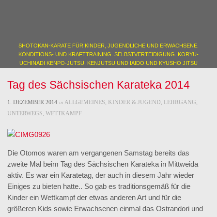
SHOTOKAN-KARATE FÜR KINDER, JUGENDLICHE UND ERWACHSENE.
KONDITIONS- UND KRAFTTRAINING. SELBSTVERTEIDIGUNG. KORYU-
UCHINADI KENPO-JUTSU. KENJUTSU UND IAIDO UND KYUSHO JITSU
Tag des Sächsischen Karateka 2014
1. DEZEMBER 2014
ALLGEMEINES
,
KINDER & JUGEND
,
LEHRGANG
,
in
UNTERWEGS
,
WETTKAMPF
Die Otomos waren am vergangenen Samstag bereits das
zweite Mal beim Tag des Sächsischen Karateka in Mittweida
aktiv. Es war ein Karatetag, der auch in diesem Jahr wieder
Einiges zu bieten hatte.. So gab es traditionsgemäß für die
Kinder ein Wettkampf der etwas anderen Art und für die
größeren Kids sowie Erwachsenen einmal das Ostrandori und